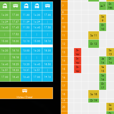
Di
7
Je 7
7(R)
8
14.20
17.30
11.30
14.20
17.30
Sa
9
9
14.29
17.37
11.39
14.29
|
Di
10
14.40
17.45
11.50
14.40
17.50
10
|
17.52
|
|
|
11
Sa 11
15.00
18.00
12.10
15.00
18.10
12
Di 12
St-
Sa
16.20
18.10
13.00
16.20
18.30
13
Val
13
|
18.18
|
|
|
St-
Je
Di
14
Val
14
14
16.40
18.25
13.20
16.40
18.50
St-
Ve
15
16.51
18.33
13.31
16.51
|
Val
15
Sa
16
17.00
18.40
13.40
17.00
19.10
16
Di
17
17
18
Sa 18
Moteur Diesel
19
Di 19
Sa
20
20
Di