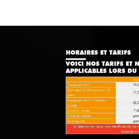
HORAIRES ET TARIFS
VOICI NOS TARIFS ET 
APPLICABLES LORS DU 
Adu
Voyage en train
19,
Tarif réduit & Groupe (min. 20
17,
pers.)
Voyage en train + visite du
25,
musée
Visite du musée
7,0
Visite de l'atelier
grat
Audioguide
grat
En réservant en ligne, vous bénéficiez de nos m
proposés sur