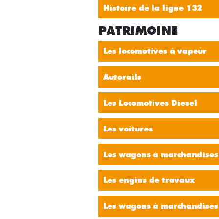
Histoire de la ligne 132
PATRIMOINE
Les locomotives à vapeur
Autorails
Les Locomotives Diesel
Les voitures
Les wagons à marchandises
Les engins de travaux
Les wagons à marchandises