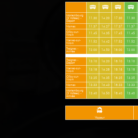
Mariembourg
(3 Vallées) -
11.30
14.20
17.30
11.30
Départ
Nismes
11.37
14.27
17.37
11.37
Olloy-sur-
11.45
14.35
17.45
11.45
Viroin
Vierves-sur-
11.52
14.42
17.52
11.52
Viroin
Treignes -
12.00
14.50
18.00
12.00
Arrivée
Treignes -
13.10
16.20
18.10
13.10
Départ
Vierves-sur-
13.18
16.28
18.18
13.18
Viroin
Olloy-sur-
13.25
16.35
18.25
13.25
Viroin
Nismes
13.33
16.43
18.33
13.33
Mariembourg
(3 Vallées) -
13.40
16.50
18.40
13.40
Arrivée
Vapeur