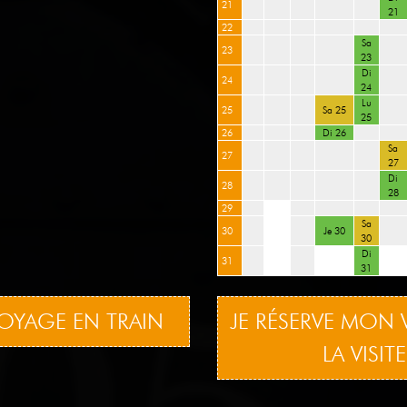
21
21
22
Sa
23
23
Di
24
24
Lu
25
Sa 25
25
26
Di 26
Sa
27
27
Di
28
28
29
Sa
30
Je 30
30
Di
31
31
OYAGE EN TRAIN
JE RÉSERVE MON 
LA VISI