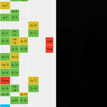
Ma 7
Sa 8
Je 9
Di 9
Sa 10
Ma
Sa 11
Di 11
11
Me
Di 12
Sa 12
Noël
12
Je 13
Di 13
Noël
Ma 14
Ve 14
Me 15
Sa 15
Je 16
Di 16
Photos
Sa 17
Ma
Sa 18
Di 18
18
Di 19
Sa 19
Je 20
Di 20