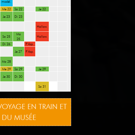
modél.
Me 22
Sa 22
Je 22
Je 23
Di 23
Hallow.
Ma
Sa 25
Hallow.
25
Di 26
F.Vap.
Je 27
F.Vap.
Ma 28
Me 29
Sa 29
Je 29
Je 30
Di 30
Sa 31
VOYAGE EN TRAIN ET
TE DU MUSÉE