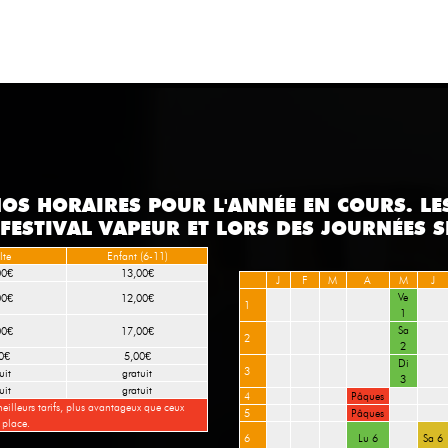
NOS HORAIRES POUR L'ANNÉE EN COURS. LE
FESTIVAL VAPEUR ET LORS DES JOURNÉES S
lte
Enfant (6-11)
00€
13,00€
J
F
M
A
M
J
Ve
00€
12,00€
1
1
Sa
00€
17,00€
2
2
0€
5,00€
Di
3
uit
gratuit
3
uit
gratuit
4
Pâques
eilleurs tarifs, plus avantageux que ceux
5
Pâques
 place.
6
Lu 6
Sa 6