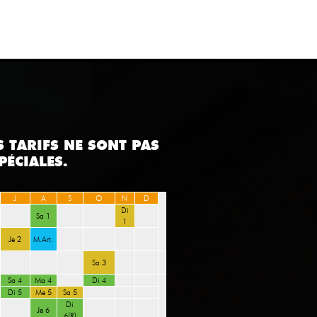
S TARIFS NE SONT PAS
PÉCIALES.
J
A
S
O
N
D
Di
Sa 1
1
Je 2
M.Art.
Sa 3
Sa 4
Ma 4
Di 4
Di 5
Me 5
Sa 5
Di
Je 6
6(R)