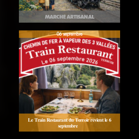
MARCHÉ ARTISANAL
06 septembre
𝐋𝐞 𝐓𝐫𝐚𝐢𝐧 𝐑𝐞𝐬𝐭𝐚𝐮𝐫𝐚𝐧𝐭 𝐝𝐮 𝐓𝐞𝐫𝐫𝐨𝐢𝐫 𝐫𝐞𝐯𝐢𝐞𝐧𝐭 𝐥𝐞 𝟔
𝐬𝐞𝐩𝐭𝐞𝐦𝐛𝐫𝐞