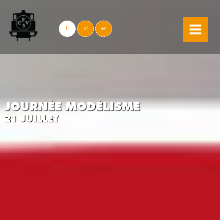
skip to content
fr
nl
en
JOURNÉE MODÉLISME
21 JUILLET