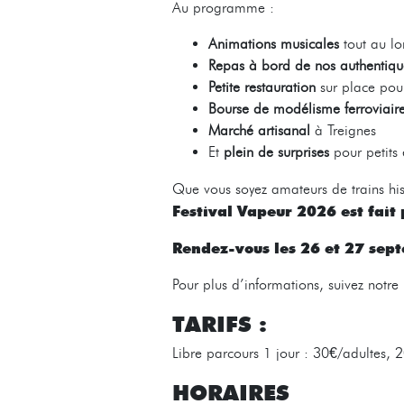
Au programme :
Animations musicales
tout au lo
Repas à bord de nos authentique
Petite restauration
sur place pour 
Bourse de modélisme ferroviair
Marché artisanal
à Treignes
Et
plein de surprises
pour petits 
Que vous soyez amateurs de trains hi
Festival Vapeur 2026 est fait
Rendez-vous les 26 et 27 sep
Pour plus d’informations, suivez notr
TARIFS :
Libre parcours 1 jour : 30€/adultes, 
HORAIRES