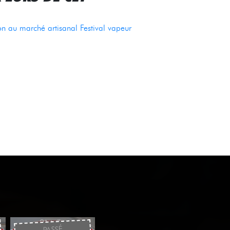
ion au marché artisanal Festival vapeur
0
21 juillet
PASSÉ