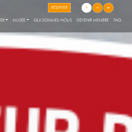
skip to content
RÉSERVER
fr
nl
en
ER
MUSÉE
QUI SOMMES-NOUS
DEVENIR MEMBRE
FAQ