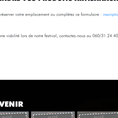
éserver votre emplacement ou complétez ce formulaire :
inscript
une visbilité lors de notre festival, contactez-nous au 060/31.24.4
VENIR
 & 05 avril
07 juin
17 juillet
PASSÉ
PASSÉ
PASSÉ