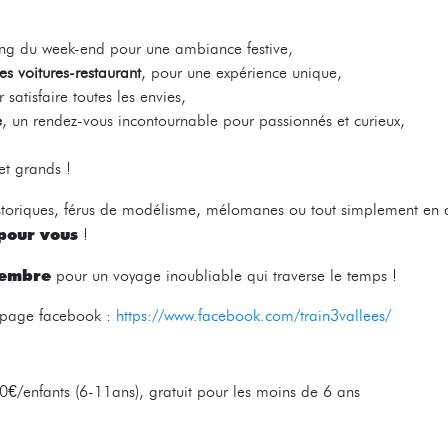
ng du week-end pour une ambiance festive,
s voitures-restaurant
, pour une expérience unique,
satisfaire toutes les envies,
e
, un rendez-vous incontournable pour passionnés et curieux,
et grands !
storiques, férus de modélisme, mélomanes ou tout simplement en q
 pour vous
!
tembre
pour un voyage inoubliable qui traverse le temps !
e page facebook :
https://www.facebook.com/train3vallees/
20€/enfants (6-11ans), gratuit pour les moins de 6 ans