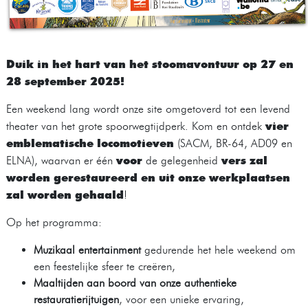
Duik in het hart van het stoomavontuur op 27 en
28 september 2025!
Een weekend lang wordt onze site omgetoverd tot een levend
vier
theater van het grote spoorwegtijdperk. Kom en ontdek
emblematische locomotieven
(SACM, BR-64, AD09 en
voor
vers zal
ELNA), waarvan er één
de gelegenheid
worden gerestaureerd en uit onze werkplaatsen
zal worden gehaald
!
Op het programma:
Muzikaal entertainment
gedurende het hele weekend om
een feestelijke sfeer te creëren,
Maaltijden aan boord van onze authentieke
restauratierijtuigen
, voor een unieke ervaring,