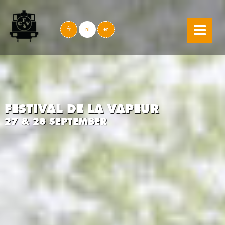
skip to content
fr
nl
en
FESTIVAL DE LA VAPEUR
27 & 28 SEPTEMBER