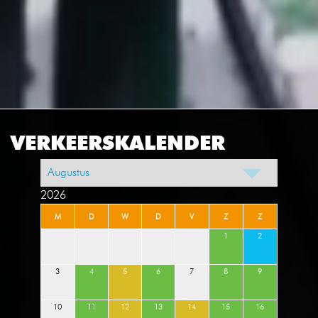
VERKEERSKALENDER
2026
M
D
W
D
V
Z
Z
1
2
3
4
5
6
7
8
9
10
11
12
13
14
15
16