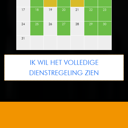
17
18
19
20
21
22
23
24
25
26
27
28
29
30
31
IK WIL HET VOLLEDIGE
DIENSTREGELING ZIEN