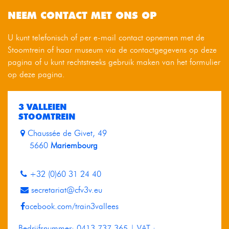
NEEM CONTACT MET ONS OP
U kunt telefonisch of per e-mail contact opnemen met de
Stoomtrein of haar museum via de contactgegevens op deze
pagina of u kunt rechtstreeks gebruik maken van het formulier
op deze pagina.
3 VALLEIEN
STOOMTREIN
Chaussée de Givet, 49
5660
Mariembourg
+32 (0)60 31 24 40
secretariat@cfv3v.eu
acebook.com/train3vallees
Bedrijfsnummer: 0413.737.365 | VAT :