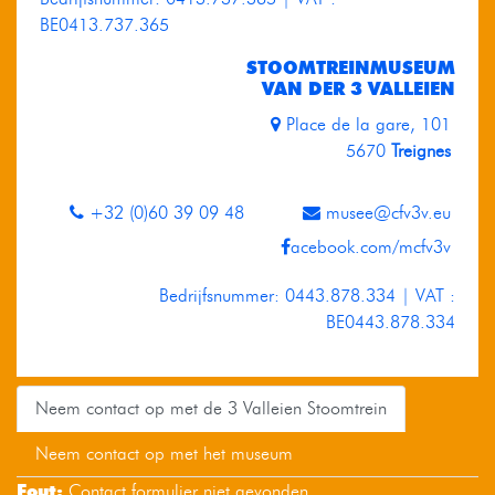
BE0413.737.365
STOOMTREINMUSEUM
VAN DER 3 VALLEIEN
Place de la gare, 101
5670
Treignes
+32 (0)60 39 09 48
musee@cfv3v.eu
acebook.com/mcfv3v
Bedrijfsnummer: 0443.878.334 | VAT :
BE0443.878.334
Neem contact op met de 3 Valleien Stoomtrein
Neem contact op met het museum
Fout:
Contact formulier niet gevonden.