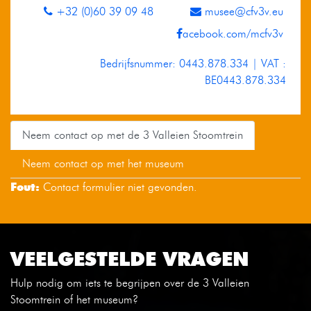
+32 (0)60 39 09 48
musee@cfv3v.eu
acebook.com/mcfv3v
Bedrijfsnummer: 0443.878.334 | VAT :
BE0443.878.334
Neem contact op met de 3 Valleien Stoomtrein
Neem contact op met het museum
Fout:
Contact formulier niet gevonden.
VEELGESTELDE VRAGEN
Hulp nodig om iets te begrijpen over de 3 Valleien
Stoomtrein of het museum?