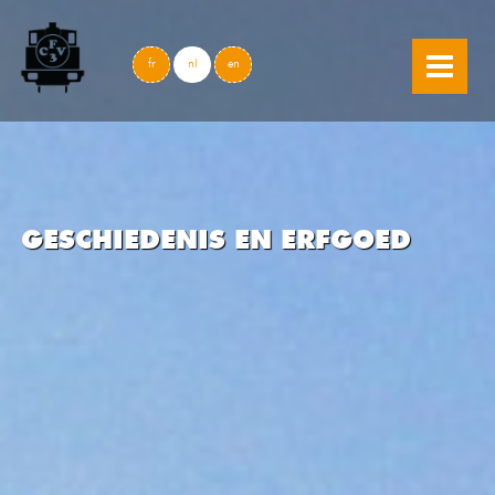
skip to content
fr
nl
en
GESCHIEDENIS EN ERFGOED