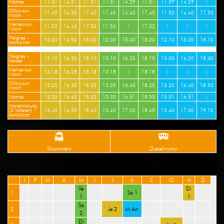
Nismes
11.37
14.27
17.37
11.37
14.29
17.37
11.39
14.29
|
Olloy-sur-
11.45
14.35
17.45
11.45
14.40
17.45
11.50
14.40
17.50
Viroin
Vierves-sur-
11.52
14.42
17.52
11.52
|
17.52
|
|
|
Viroin
Treignes -
12.00
14.50
18.00
12.00
15.00
18.00
12.10
15.00
18.10
Aankomst
Treignes -
13.10
16.20
18.10
13.10
16.20
18.10
13.00
16.20
18.30
Vertrek
Vierves-sur-
13.18
16.28
18.18
13.18
|
18.18
|
|
|
Viroin
Olloy-sur-
13.25
16.35
18.25
13.25
16.40
18.25
13.20
16.40
18.50
Viroin
Nismes
13.33
16.43
18.33
13.33
16.51
18.33
13.31
16.51
|
Mariembourg
(3 Valleien) -
13.40
16.50
18.40
13.40
17.00
18.40
13.40
17.00
19.10
Aankomst
Stoomtrein
Dieselmotor
J
F
M
A
M
J
J
A
S
O
N
D
Ve
Di
1
Sa 1
1
1
Sa
2
Je 2
M.Art.
2
Di