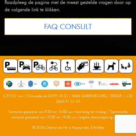
Raadpleeg de pagina met de meest gestelde vragen door op
de volgende link te klikken.
FAQ CONSULT
C.F.V.3.V. vzw | Chaussée de GIVET 49-51 | 5660 MARIEMBOURG | BELGIË |
+32
(0)60 31 24 40
Kantoren geopend van 9.00 tot 16.00 uur, maandag tot vrijdag | Toeristische
attractie geopend van 10.00 tot 19.00 uur, volgens dienstregeling verkeer
© 2026 Chemin de Fer à Vapeur des 3 Vallées