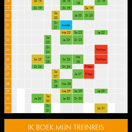
18
Sa 18
Sa 18
Di 18
18
19
Di 19
Di 19
Sa 19
Sa
20
Je 20
Di 20
20
Di
21
modél.
21
22
Me 22
Sa 22
Je 22
Sa
23
Je 23
Di 23
23
Di
24
Hallow.
24
Lu
Ma
25
Sa 25
Sa 25
Hallow.
25
25
26
Di 26
Di 26
F.Vap.
Sa
27
Je 27
F.Vap.
27
Di
28
Ma 28
28
29
Me 29
Sa 29
Je 29
Sa
30
Je 30
Je 30
Di 30
30
Di
31
Sa 31
31
IK BOEK MIJN TREINREIS