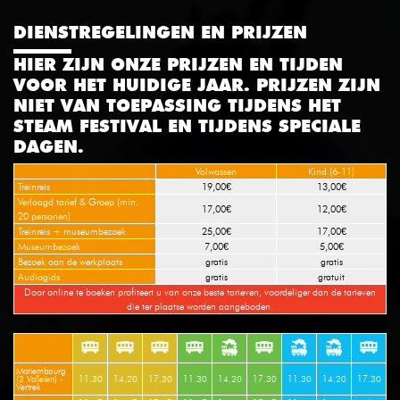
DIENSTREGELINGEN EN PRIJZEN
HIER ZIJN ONZE PRIJZEN EN TIJDEN
VOOR HET HUIDIGE JAAR. PRIJZEN ZIJN
NIET VAN TOEPASSING TIJDENS HET
STEAM FESTIVAL EN TIJDENS SPECIALE
DAGEN.
Volwassen
Kind (6-11)
Treinreis
19,00€
13,00€
Verlaagd tarief & Groep (min.
17,00€
12,00€
20 personen)
Treinreis + museumbezoek
25,00€
17,00€
Museumbezoek
7,00€
5,00€
Bezoek aan de werkplaats
gratis
gratis
Audiogids
gratis
gratuit
Door online te boeken profiteert u van onze beste tarieven, voordeliger dan de tarieven
die ter plaatse worden aangeboden.
Mariembourg
(3 Valleien) -
11.30
14.20
17.30
11.30
14.20
17.30
11.30
14.20
17.30
Vertrek