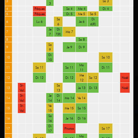
3
Sa 3
3
4
Pâques
Sa 4
Ma 4
Di 4
5
Pâques
Di 5
Me 5
Sa 5
Sa
Di
6
Lu 6
Je 6
6
6(R)
Je
Di
7
Ma 7
7
7(R)
8
Sa 8
Sa
9
Je 9
Di 9
9
Di
10
Sa 10
10
Ma
11
Sa 11
Sa 11
Di 11
11
Me
12
Di 12
Di 12
Sa 12
Noël
12
St-
Sa
13
Je 13
Di 13
Noël
Val
13
St-
Je
Di
14
Ma 14
Ve 14
Val
14
14
St-
Ve
15
Me 15
Sa 15
Val
15
Sa
16
Je 16
Di 16
16
Di
17
Photos
Sa 17
17
Ma