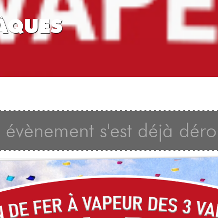
ÂQUES
 évènement s'est déjà déro