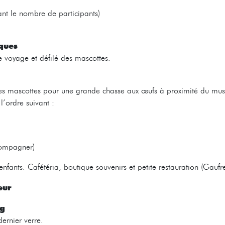
ant le nombre de participants)
ques
e voyage et défilé des mascottes.
 les mascottes pour une grande chasse aux œufs à proximité du mu
’ordre suivant :
compagner)
 enfants. Cafétéria, boutique souvenirs et petite restauration (Gauf
eur
rg
dernier verre.