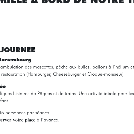
 JOURNÉE
 Mariembourg
ambulation des mascottes, pêche aux bulles, ballons à l’hélium et
te restauration (Hamburger, Cheeseburger et Croque-monsieur)
tée
iques histoires de Pâques et de trains. Une activité idéale pour le
fant !
es à 45 personnes par séance.
𝐞𝐫 𝐯𝐨𝐭𝐫𝐞 𝐩𝐥𝐚𝐜𝐞 à l’avance.