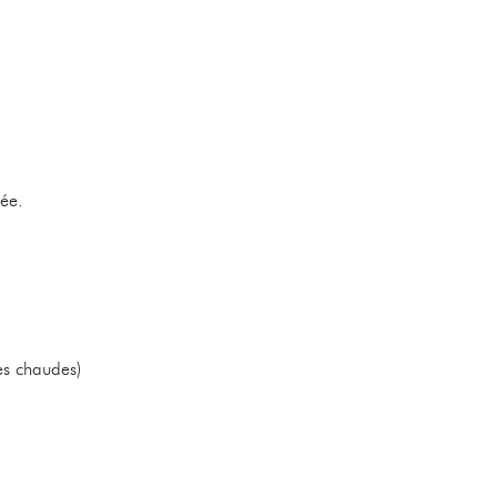
sée.
res chaudes)