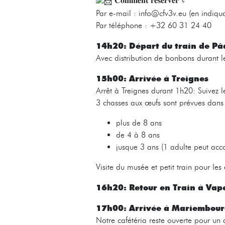
𝐂𝐨𝐦𝐦𝐞𝐧𝐭 𝐫𝐞́𝐬𝐞𝐫𝐯𝐞𝐫 ?
Par e-mail : info@cfv3v.eu (en indiqu
Par téléphone : +32 60 31 24 40
14h20: Départ du train de Pâ
Avec distribution de bonbons durant l
15h00: Arrivée à Treignes
Arrêt à Treignes durant 1h20: Suivez
3 chasses aux œufs sont prévues dans l
plus de 8 ans
de 4 à 8 ans
jusque 3 ans (1 adulte peut ac
Visite du musée et petit train pour les
16h20: Retour en Train à Vap
17h00: Arrivée à Mariembou
Notre cafétéria reste ouverte pour un 