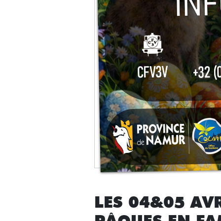
LES 04&05 AVR
PÂQUES EN FA