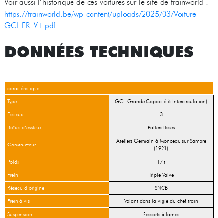
Voir aussi l’historique de ces voitures sur le site de trainworld :
https://trainworld.be/wp-content/uploads/2025/03/Voiture-
GCI_FR_V1.pdf
DONNÉES TECHNIQUES
caractéristique
Type
GCI (Grande Capacité à Intercirculation)
Essieux
3
Boîtes d’essieux
Paliers lisses
Ateliers Germain à Monceau sur Sambre
Constructeur
(1921)
Poids
17 t
Frein
Triple Valve
Réseau d’origine
SNCB
Frein à vis
Volant dans la vigie du chef train
Suspension
Ressorts à lames