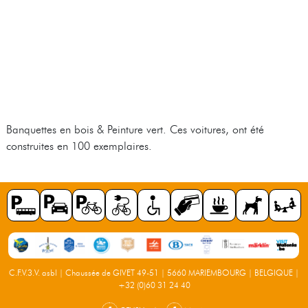
Banquettes en bois & Peinture vert. Ces voitures, ont été
construites en 100 exemplaires.
C.F.V.3.V. asbl | Chaussée de GIVET 49-51 | 5660 MARIEMBOURG | BELGIQUE |
+32 (0)60 31 24 40