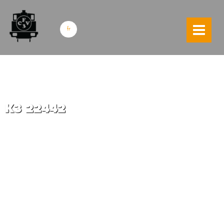
skip to content
fr
K3 22442