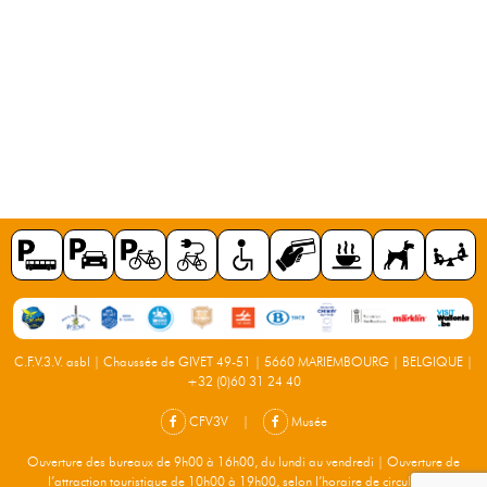
C.F.V.3.V. asbl | Chaussée de GIVET 49-51 | 5660 MARIEMBOURG | BELGIQUE |
+32 (0)60 31 24 40
CFV3V
|
Musée
Ouverture des bureaux de 9h00 à 16h00, du lundi au vendredi | Ouverture de
l’attraction touristique de 10h00 à 19h00, selon l’horaire de circulation