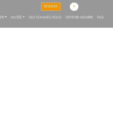
skip to content
RÉSERVER
fr
ER
MUSÉE
QUI SOMMES-NOUS
DEVENIR MEMBRE
FAQ