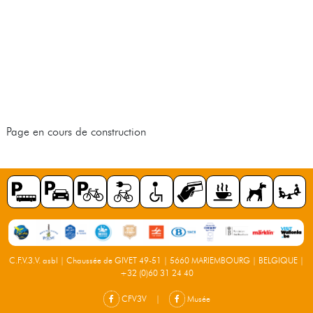
Page en cours de construction
C.F.V.3.V. asbl | Chaussée de GIVET 49-51 | 5660 MARIEMBOURG | BELGIQUE |
+32 (0)60 31 24 40
CFV3V
|
Musée