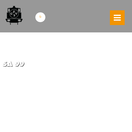
skip to content
fr
SA 99