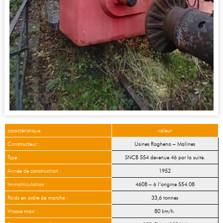
caractéristique
valeur
Constructeur :
Usines Ragheno – Malines
Type :
SNCB 554 devenue 46 par la suite.
Année de construction :
1952
Immatriculation :
4608 – à l’origine 554.08
Poids en ordre de marche :
33,6 tonnes
Vitesse maxi :
80 km/h.