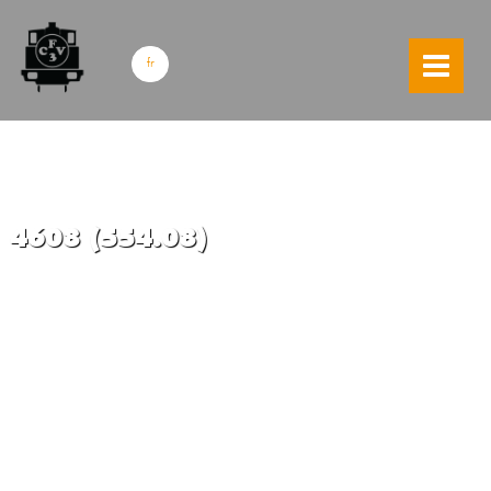
skip to content
fr
4608 (554.08)