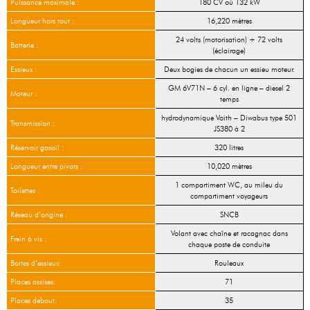
Puissance maximale :
180 CV où 132 kW
Longueur hors tout :
16,220 mètres
24 volts (motorisation) + 72 volts
Batterie :
(éclairage)
Essieux :
Deux bogies de chacun un essieu moteur.
GM 6V71N – 6 cyl. en ligne – diesel 2
Moteur :
temps
hydrodynamique Voith – Diwabus type 501
Transmission :
JS380 à 2
Réservoir gasoil :
320 litres
Longueur entre pivots :
10,020 mètres
1 compartiment WC, au mileu du
Toilettes :
compartiment voyageurs
Réseau d’origine :
SNCB
Volant avec chaîne et racagnac dans
Frein à vis :
chaque poste de conduite
Boites d’essieux:
Rouleaux
Places assises:
71
Places debout:
35