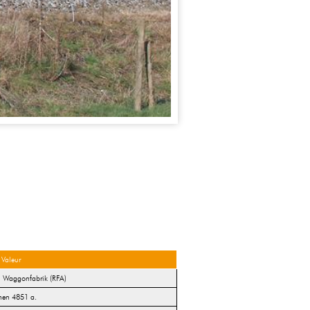
Valeur
n Waggonfabrik (RFA)
en 4851 a.