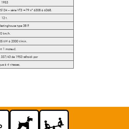
1953
95134 – série VT3 =79 n° 6308 à 6368.
12 t.
stinghouse type 38 P.
0 km/h.
5 kW à 2000 t/min.
nt 1 moteur).
 337/43 de 1953 refroidi par
e à 4 vitesses.