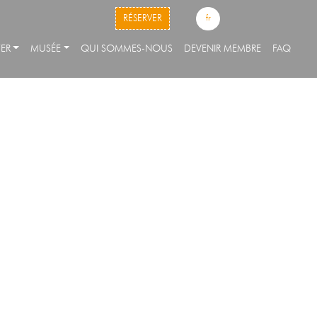
skip to content
RÉSERVER
fr
ER
MUSÉE
QUI SOMMES-NOUS
DEVENIR MEMBRE
FAQ