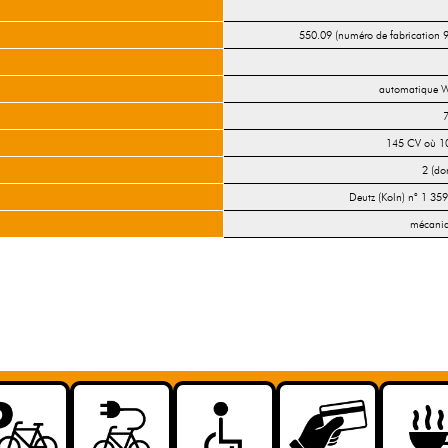
550.09 (numéro de fabrication 
automatique We
7
145 CV où 10
2 (do
Deutz (Koln) n° 1 359
mécaniqu