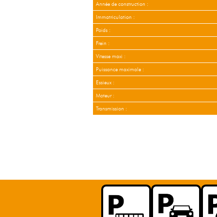
Année de construction :
Immatriculation :
Poids :
Frein :
Vitesse maxi :
Puissance maximale :
Essieux :
Moteur :
Transmission :