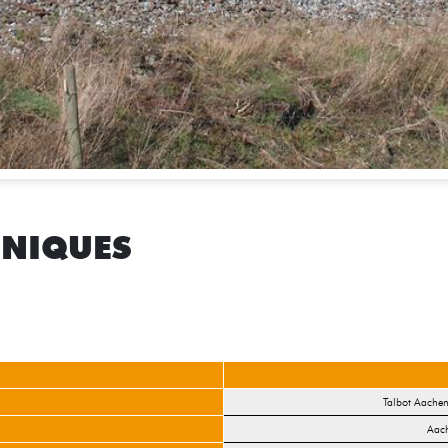
HNIQUES
Talbot Aache
Aach