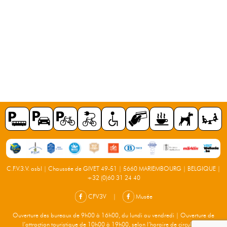
C.F.V.3.V. asbl | Chaussée de GIVET 49-51 | 5660 MARIEMBOURG | BELGIQUE |
+32 (0)60 31 24 40
CFV3V
|
Musée
Ouverture des bureaux de 9h00 à 16h00, du lundi au vendredi | Ouverture de
l’attraction touristique de 10h00 à 19h00, selon l’horaire de circulation