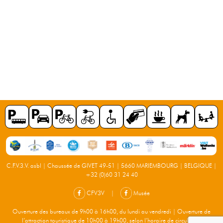
C.F.V.3.V. asbl | Chaussée de GIVET 49-51 | 5660 MARIEMBOURG | BELGIQUE |
+32 (0)60 31 24 40
CFV3V
|
Musée
Ouverture des bureaux de 9h00 à 16h00, du lundi au vendredi | Ouverture de
l’attraction touristique de 10h00 à 19h00, selon l’horaire de circulation