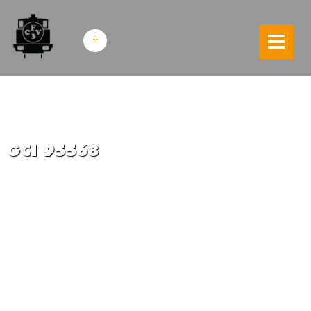
skip to content
fr
GCI 95568