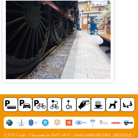
C.F.V.3.V. asbl | Chaussée de GIVET 49-51 | 5660 MARIEMBOURG | BELGIQUE |