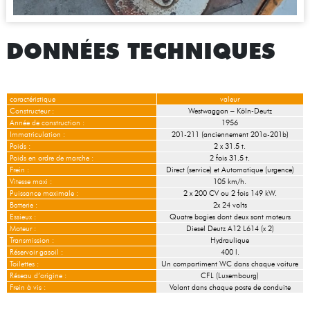
DONNÉES TECHNIQUES
caractéristique
valeur
Constructeur :
Westwaggon – Köln-Deutz
Année de construction :
1956
Immatriculation :
201-211 (anciennement 201a-201b)
Poids :
2 x 31.5 t.
Poids en ordre de marche :
2 fois 31.5 t.
Frein :
Direct (service) et Automatique (urgence)
Vitesse maxi :
105 km/h.
Puissance maximale :
2 x 200 CV ou 2 fois 149 kW.
Batterie :
2x 24 volts
Essieux :
Quatre bogies dont deux sont moteurs
Moteur :
Diesel Deutz A12 L614 (x 2)
Transmission :
Hydraulique
Réservoir gasoil :
400 l.
Toilettes :
Un compartiment WC dans chaque voiture
Réseau d’origine :
CFL (Luxembourg)
Frein à vis :
Volant dans chaque poste de conduite