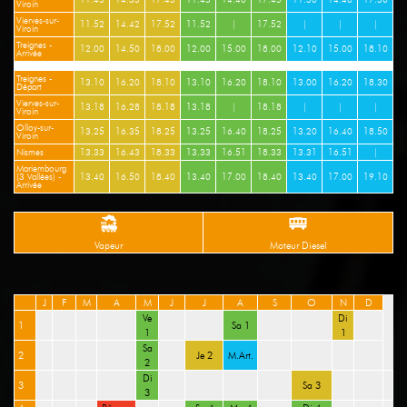
Viroin
Vierves-sur-
11.52
14.42
17.52
11.52
|
17.52
|
|
|
Viroin
Treignes -
12.00
14.50
18.00
12.00
15.00
18.00
12.10
15.00
18.10
Arrivée
Treignes -
13.10
16.20
18.10
13.10
16.20
18.10
13.00
16.20
18.30
Départ
Vierves-sur-
13.18
16.28
18.18
13.18
|
18.18
|
|
|
Viroin
Olloy-sur-
13.25
16.35
18.25
13.25
16.40
18.25
13.20
16.40
18.50
Viroin
Nismes
13.33
16.43
18.33
13.33
16.51
18.33
13.31
16.51
|
Mariembourg
(3 Vallées) -
13.40
16.50
18.40
13.40
17.00
18.40
13.40
17.00
19.10
Arrivée
Vapeur
Moteur Diesel
J
F
M
A
M
J
J
A
S
O
N
D
Ve
Di
1
Sa 1
1
1
Sa
2
Je 2
M.Art.
2
Di
3
Sa 3
3