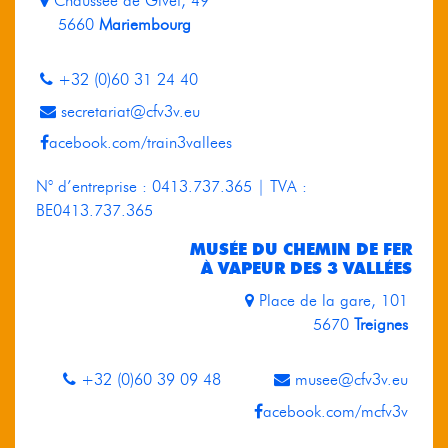
Chaussée de Givet, 49
5660
Mariembourg
+32 (0)60 31 24 40
secretariat@cfv3v.eu
acebook.com/train3vallees
N° d’entreprise : 0413.737.365 | TVA :
BE0413.737.365
MUSÉE DU CHEMIN DE FER
À VAPEUR DES 3 VALLÉES
Place de la gare, 101
5670
Treignes
+32 (0)60 39 09 48
musee@cfv3v.eu
acebook.com/mcfv3v