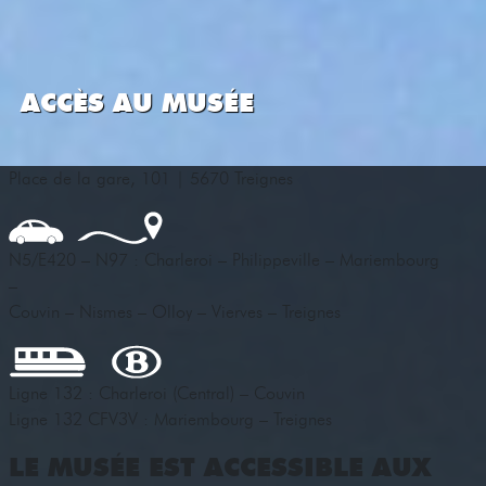
ACCÈS AU MUSÉE
Place de la gare, 101 | 5670 Treignes
N5/E420 – N97 : Charleroi – Philippeville – Mariembourg
–
Couvin – Nismes – Olloy – Vierves – Treignes
Ligne 132 : Charleroi (Central) – Couvin
Ligne 132 CFV3V : Mariembourg – Treignes
LE MUSÉE EST ACCESSIBLE AUX