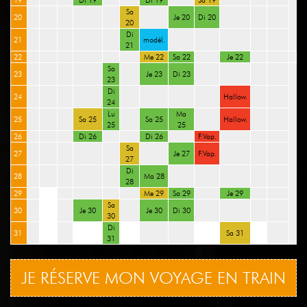
19
Di 19
Di 19
Sa 19
Sa
20
Je 20
Di 20
20
Di
21
modél.
21
22
Me 22
Sa 22
Je 22
Sa
23
Je 23
Di 23
23
Di
24
Hallow.
24
Lu
Ma
25
Sa 25
Sa 25
Hallow.
25
25
26
Di 26
Di 26
F.Vap.
Sa
27
Je 27
F.Vap.
27
Di
28
Ma 28
28
29
Me 29
Sa 29
Je 29
Sa
30
Je 30
Je 30
Di 30
30
Di
31
Sa 31
31
JE RÉSERVE MON VOYAGE EN TRAIN