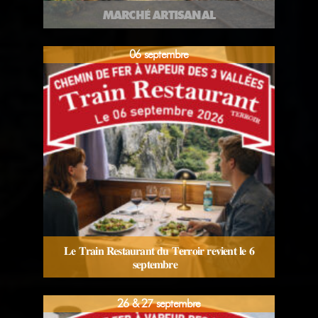
MARCHÉ ARTISANAL
06 septembre
𝐋𝐞 𝐓𝐫𝐚𝐢𝐧 𝐑𝐞𝐬𝐭𝐚𝐮𝐫𝐚𝐧𝐭 𝐝𝐮 𝐓𝐞𝐫𝐫𝐨𝐢𝐫 𝐫𝐞𝐯𝐢𝐞𝐧𝐭 𝐥𝐞 𝟔
𝐬𝐞𝐩𝐭𝐞𝐦𝐛𝐫𝐞
26 & 27 septembre