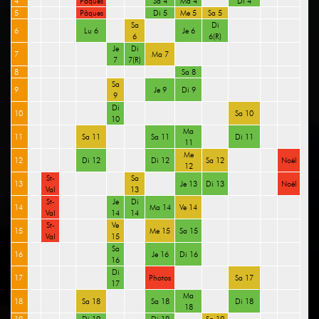
4
Pâques
Sa 4
Ma 4
Di 4
5
Pâques
Di 5
Me 5
Sa 5
Sa
Di
6
Lu 6
Je 6
6
6(R)
Je
Di
7
Ma 7
7
7(R)
8
Sa 8
Sa
9
Je 9
Di 9
9
Di
10
Sa 10
10
Ma
11
Sa 11
Sa 11
Di 11
11
Me
12
Di 12
Di 12
Sa 12
Noël
12
St-
Sa
13
Je 13
Di 13
Noël
Val
13
St-
Je
Di
14
Ma 14
Ve 14
Val
14
14
St-
Ve
15
Me 15
Sa 15
Val
15
Sa
16
Je 16
Di 16
16
Di
17
Photos
Sa 17
17
Ma
18
Sa 18
Sa 18
Di 18
18