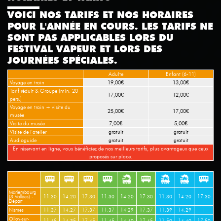
VOICI NOS TARIFS ET NOS HORAIRES
POUR L'ANNÉE EN COURS. LES TARIFS NE
SONT PAS APPLICABLES LORS DU
FESTIVAL VAPEUR ET LORS DES
JOURNÉES SPÉCIALES.
Adulte
Enfant (6-11)
Voyage en train
19,00€
13,00€
Tarif réduit & Groupe (min. 20
17,00€
12,00€
pers.)
Voyage en train + visite du
25,00€
17,00€
musée
Visite du musée
7,00€
5,00€
Visite de l'atelier
gratuit
gratuit
Audioguide
gratuit
gratuit
En réservant en ligne, vous bénéficiez de nos meilleurs tarifs, plus avantageux que ceux
proposés sur place.
Mariembourg
(3 Vallées) -
11.30
14.20
17.30
11.30
14.20
17.30
11.30
14.20
17.30
Départ
Nismes
11.37
14.27
17.37
11.37
14.29
17.37
11.39
14.29
|
Olloy-sur-
11.45
14.35
17.45
11.45
14.40
17.45
11.50
14.40
17.50