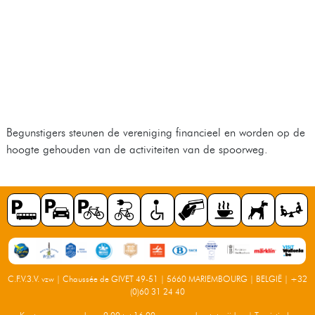
Begunstigers steunen de vereniging financieel en worden op de
hoogte gehouden van de activiteiten van de spoorweg.
C.F.V.3.V. vzw | Chaussée de GIVET 49-51 | 5660 MARIEMBOURG | BELGIË |
+32
(0)60 31 24 40