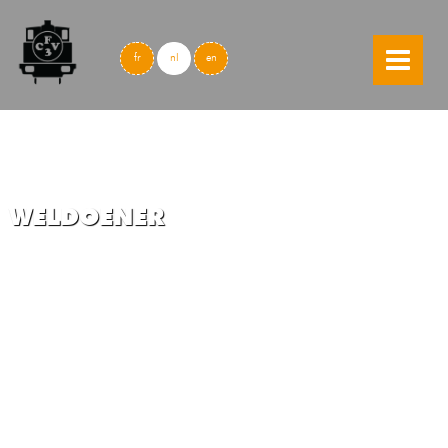
skip to content
fr
nl
en
WELDOENER