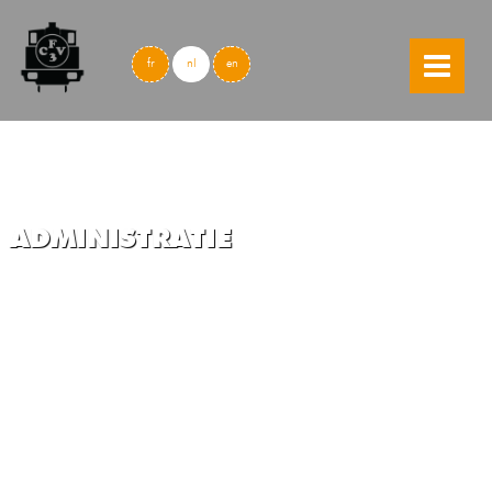
skip to content
fr
nl
en
ADMINISTRATIE