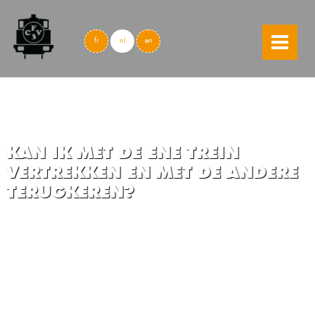
skip to content
fr
nl
en
KAN IK MET DE ENE TREIN
VERTREKKEN EN MET DE ANDERE
TERUGKEREN?