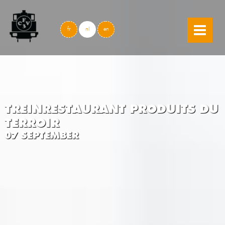
skip to content
fr
nl
en
TREINRESTAURANT PRODUITS DU
TERROIR
07 SEPTEMBER