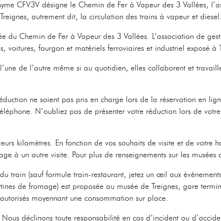
nyme CFV3V désigne le Chemin de Fer à Vapeur des 3 Vallées, l’ass
reignes, autrement dit, la circulation des trains à vapeur et diesel
 du Chemin de Fer à Vapeur des 3 Vallées. L’association de ges
 voitures, fourgon et matériels ferroviaires et industriel exposé à 
s l’une de l’autre même si au quotidien, elles collaborent et trava
réduction ne soient pas pris en charge lors de la réservation en li
éléphone. N’oubliez pas de présenter votre réduction lors de votre 
ieurs kilomètres. En fonction de vos souhaits de visite et de votre 
ge à un autre visite. Pour plus de renseignements sur les musées d
u train (sauf formule train-restaurant, jetez un œil aux évènements
artines de fromage) est proposée au musée de Treignes, gare term
nt autorisés moyennant une consommation sur place.
. Nous déclinons toute responsabilité en cas d’incident ou d’acciden