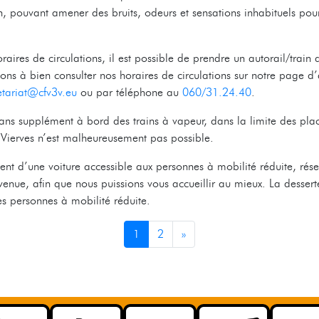
n, pouvant amener des bruits, odeurs et sensations inhabituels pour
ires de circulations, il est possible de prendre un autorail/train d
ons à bien consulter nos horaires de circulations sur notre page d’
etariat@cfv3v.eu
ou par téléphone au
060/31.24.40
.
ans supplément à bord des trains à vapeur, dans la limite des plac
t Vierves n’est malheureusement pas possible.
nt d’une voiture accessible aux personnes à mobilité réduite, rés
 venue, afin que nous puissions vous accueillir au mieux. La dessert
s personnes à mobilité réduite.
1
2
»