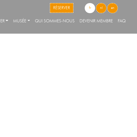
skip to content
RÉSERVER
fr
nl
en
ER
MUSÉE
QUI SOMMES-NOUS
DEVENIR MEMBRE
FAQ