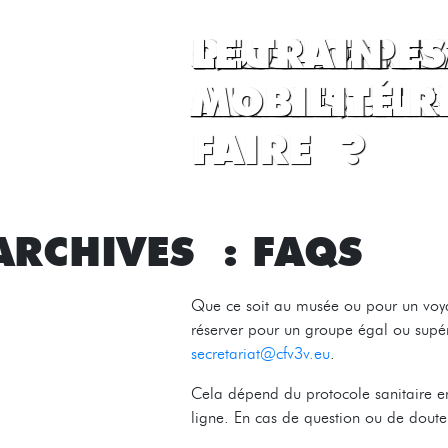
IL Y A-T-I
PEUT-ON PA
QUELLE EST
J’AI UN BO
LES AUTRES
PEUT-ON M
LES CHIENS
PUIS-JE PA
PEUT-ON E
LE TRAIN E
SUR LE TRA
#MCFV3V 
APPLIQUER 
ACCESSIBLE
AUTRE ?
MOBILITÉ R
FAIRE ?
ARCHIVES :
FAQS
Que ce soit au musée ou pour un voya
réserver pour un groupe égal ou supé
secretariat@cfv3v.eu
.
Cela dépend du protocole sanitaire en
ligne. En cas de question ou de doute 