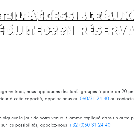
L DES TARIFS POUR L
RTIR DE TREIGNES 
 LA DIFFÉRENCE ENTR
N DE RÉDUCTION. JE 
 MUSÉES DE TREIGNE
ANGER SUR PLACE ? 
 SONT-ILS ADMIS ?
RTIR AVEC UN TRAIN 
MBARQUER UN VÉLO 
ST-IL ACCESSIBLE AU
JET ?
?
LE CODE EN RÉSERVA
S À PIED ?
ÉDUITE ?
ge en train, nous appliquons des tarifs groupes à partir de 20 pe
rieur à cette capacité, appelez-nous au
060/31.24.40
ou contacte
 vigueur le jour de votre venue. Comme expliqué dans un autre poi
sur les possibilités, appelez-nous
+32 (0)60 31 24 40
.