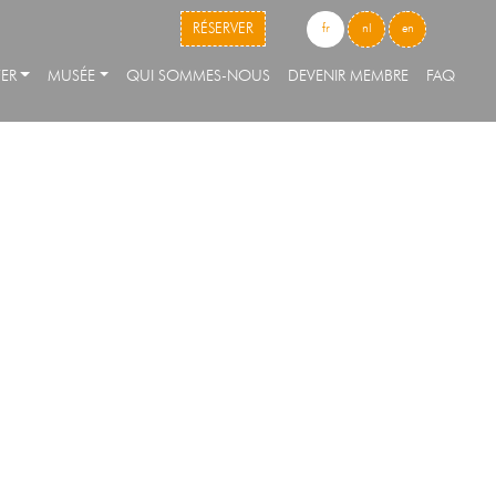
skip to content
RÉSERVER
fr
nl
en
ER
MUSÉE
QUI SOMMES-NOUS
DEVENIR MEMBRE
FAQ