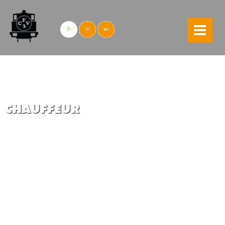
skip to content
fr
nl
en
CHAUFFEUR