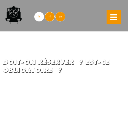
skip to content
fr
nl
en
DOIT-ON RÉSERVER ? EST-CE
OBLIGATOIRE ?