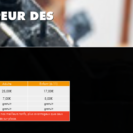
PEUR DES
Adulte
Enfant (6-11)
25,00€
17,00€
7,00€
5,00€
gratuit
gratuit
gratuit
gratuit
 nos meilleurs tarifs, plus avantageux que ceux
és sur place.