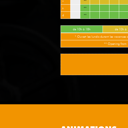
v
**
s
**
d
**
de 10h à 18h
de 10h à
* Ouvert les lundis durant les vacances 
** Opening from 