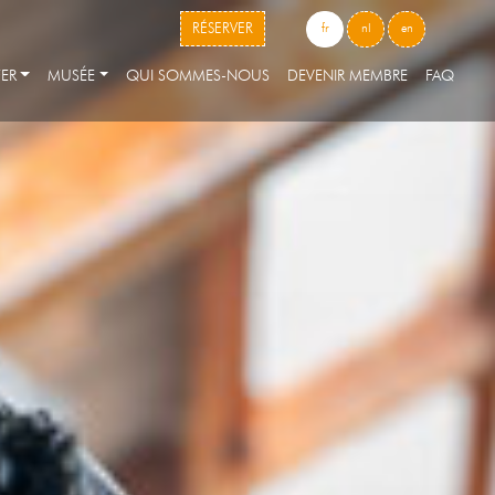
skip to content
RÉSERVER
fr
nl
en
ER
MUSÉE
QUI SOMMES-NOUS
DEVENIR MEMBRE
FAQ