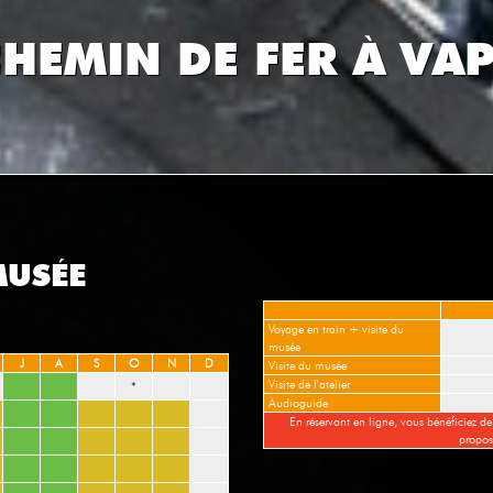
HEMIN DE FER À VA
MUSÉE
Voyage en train + visite du
musée
J
A
S
O
N
D
Visite du musée
Visite de l'atelier
*
Audioguide
En réservant en ligne, vous bénéficiez de
propos