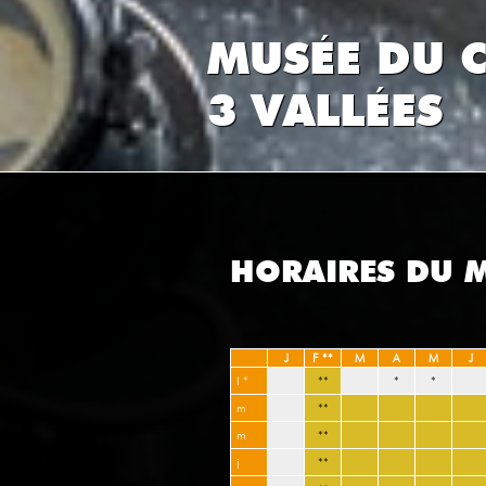
MUSÉE DU C
3 VALLÉES
HORAIRES DU 
J
F **
M
A
M
J
l *
**
*
*
m
**
m
**
j
**